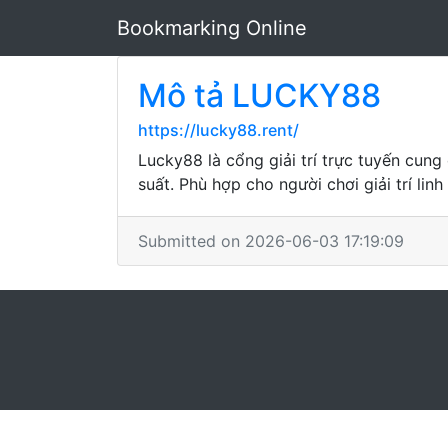
Bookmarking Online
Mô tả LUCKY88
https://lucky88.rent/
Lucky88 là cổng giải trí trực tuyến cung
suất. Phù hợp cho người chơi giải trí lin
Submitted on 2026-06-03 17:19:09