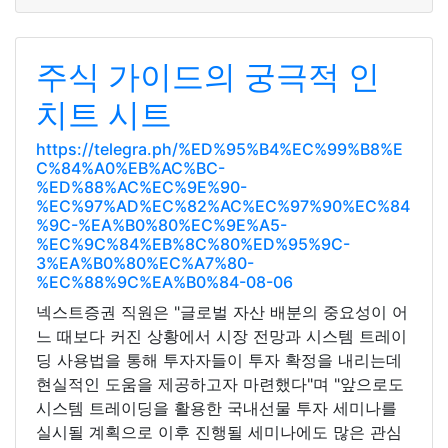
주식 가이드의 궁극적 인
치트 시트
https://telegra.ph/%ED%95%B4%EC%99%B8%E
C%84%A0%EB%AC%BC-
%ED%88%AC%EC%9E%90-
%EC%97%AD%EC%82%AC%EC%97%90%EC%84
%9C-%EA%B0%80%EC%9E%A5-
%EC%9C%84%EB%8C%80%ED%95%9C-
3%EA%B0%80%EC%A7%80-
%EC%88%9C%EA%B0%84-08-06
넥스트증권 직원은 "글로벌 자산 배분의 중요성이 어
느 때보다 커진 상황에서 시장 전망과 시스템 트레이
딩 사용법을 통해 투자자들이 투자 확정을 내리는데
현실적인 도움을 제공하고자 마련했다"며 "앞으로도
시스템 트레이딩을 활용한 국내선물 투자 세미나를
실시될 계획으로 이후 진행될 세미나에도 많은 관심